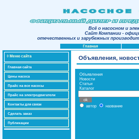
Всё о насосном и эл
Сайт Компании - офиц
отечественных и зарубежных производите
Главная
◊ Меню сайта
Объявления, новост
Главная сайта
Объявления
Цены насоса
Новости
Статьи
Прайс на все насосы
Каталог
Прайс на электродвигатели
Контакты для связи
автор
название
Сделать заказ
Публикации